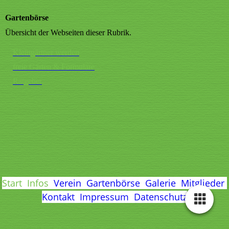
Gartenbörse
Übersicht der Webseiten dieser Rubrik.
Kleingärtner werden
freie Gärten & Formulare
Ratgeber
Start
Infos
Verein
Gartenbörse
Galerie
Mitglieder
Kontakt
Impressum
Datenschutz